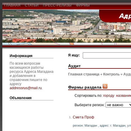
ГЛАВНАЯ
СТАТЬИ
ПРЕСС-РЕЛИЗЫ
ФИРМЫ
Я ищу:
Информация
По всем вопросам
Аудит
касающихся работы
ресурса Адреса Магадана
Главная страница
Контроль
Ауд
и добавления в
справочник пишите по
адресу
Фирмы раздела
addressrus@mail.ru
.
Сортировать по:
городу
названи
Объявления
Выберите регион:
Смета Проф
1.
регион: Магадан , адрес: г. Магадан, ул