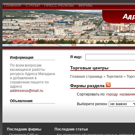
ГЛАВНАЯ
СТАТЬИ
ПРЕСС-РЕЛИЗЫ
ФИРМЫ
Я ищу:
Информация
По всем вопросам
Торговые центры
касающихся работы
ресурса Адреса Магадана
Главная страница
Торговля
Торг
и добавления в
справочник пишите по
Фирмы раздела
адресу
addressrus@mail.ru
.
Сортировать по:
городу
названи
Объявления
Выберите регион:
Последние фирмы
Последние статьи
Отделение СФР по
Как проводится обследование скрытых дефектов 