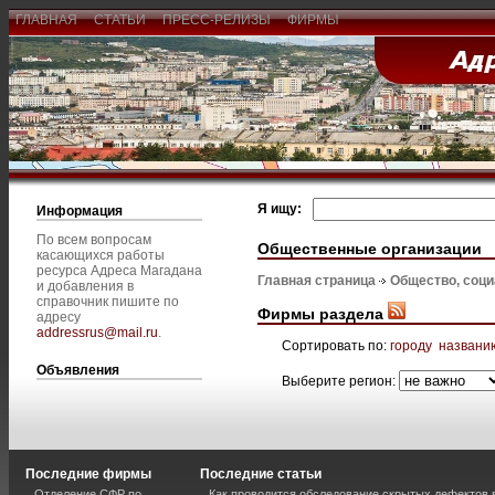
ГЛАВНАЯ
СТАТЬИ
ПРЕСС-РЕЛИЗЫ
ФИРМЫ
Я ищу:
Информация
По всем вопросам
Общественные организации
касающихся работы
ресурса Адреса Магадана
Главная страница
Общество, соц
и добавления в
справочник пишите по
Фирмы раздела
адресу
addressrus@mail.ru
.
Сортировать по:
городу
названи
Объявления
Выберите регион:
Последние фирмы
Последние статьи
Отделение СФР по
Как проводится обследование скрытых дефектов 