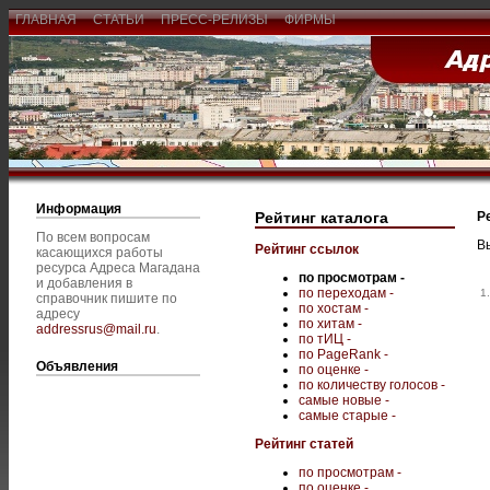
ГЛАВНАЯ
СТАТЬИ
ПРЕСС-РЕЛИЗЫ
ФИРМЫ
Информация
Рейтинг каталога
Р
По всем вопросам
В
Рейтинг ссылок
касающихся работы
ресурса Адреса Магадана
по просмотрам -
и добавления в
по переходам -
1.
справочник пишите по
по хостам -
адресу
по хитам -
addressrus@mail.ru
.
по тИЦ -
по PageRank -
Объявления
по оценке -
по количеству голосов -
самые новые -
самые старые -
Рейтинг статей
по просмотрам -
по оценке -