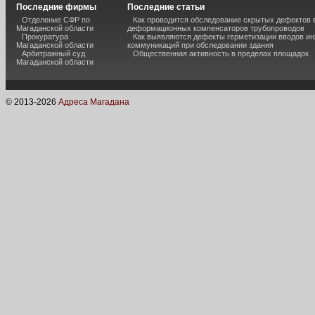
Последние фирмы
Последние статьи
Отделение СФР по
Как проводится обследование скрытых дефектов 
Магаданской области
деформационных компенсаторов трубопроводов
Прокуратура
Как выявляются дефекты герметизации вводов и
Магаданской области
коммуникаций при обследовании здания
Арбитражный суд
Общественная активность в пределах площадок
Магаданской области
© 2013-
2026
Адреса Магадана