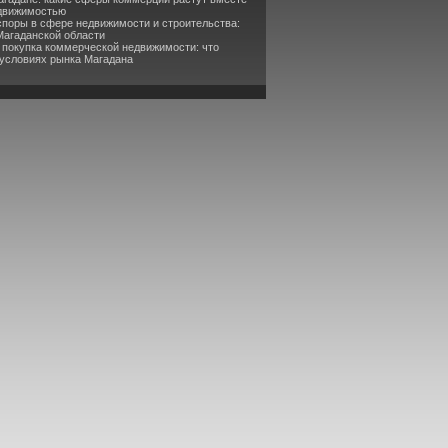
едвижимостью
споры в сфере недвижимости и строительства:
Магаданской области
 покупка коммерческой недвижимости: что
 условиях рынка Магадана