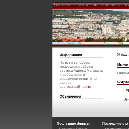
ГЛАВНАЯ
СТАТЬИ
ПРЕСС-РЕЛИЗЫ
Ф
Я ищу:
Информация
По всем вопросам
Инфо
касающихся работы
ресурса Адреса Магадана
Главна
и добавления в
справочник пишите по
Фирм
адресу
addressrus@mail.ru
.
Со
Объявления
Вы
Последние фирмы
Последние ста
Отделение СФР по
Как проводится 