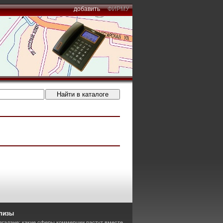
добавить
ФИРМУ
лизы
агадане: какие сферы коммерции растут вместе