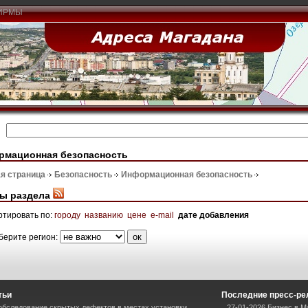
ИРМЫ
рмационная безопасность
я страница
Безопасность
Информационная безопасность
ы раздела
ртировать по:
городу
названию
цене
e-mail
дате добавления
берите регион:
тьи
Последние пресс-ре
обследование скрытых дефектов в местах установки
27-01-2026 Бизнес в М