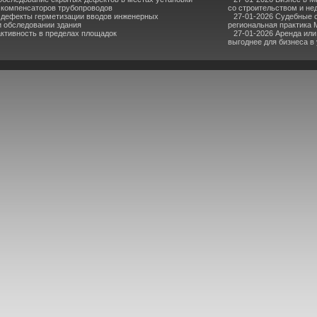
компенсаторов трубопроводов
со строительством и н
 дефекты герметизации вводов инженерных
27-01-2026 Судебные 
 обследовании здания
региональная практика 
ктивность в пределах площадок
27-01-2026 Аренда или
выгоднее для бизнеса в