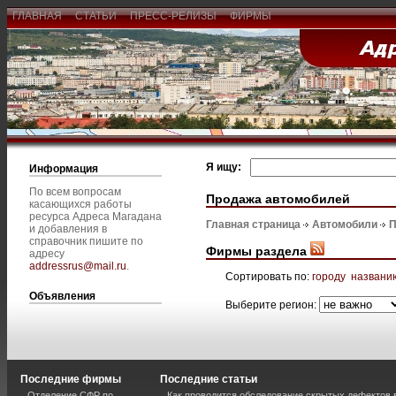
ГЛАВНАЯ
СТАТЬИ
ПРЕСС-РЕЛИЗЫ
ФИРМЫ
Я ищу:
Информация
По всем вопросам
Продажа автомобилей
касающихся работы
ресурса Адреса Магадана
Главная страница
Автомобили
П
и добавления в
справочник пишите по
Фирмы раздела
адресу
addressrus@mail.ru
.
Сортировать по:
городу
названи
Объявления
Выберите регион:
Последние фирмы
Последние статьи
Отделение СФР по
Как проводится обследование скрытых дефектов 