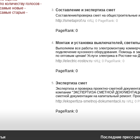
по количеству голосов -
самые новые -
Составление и экспертиза смет
3.
самые старые -
Составление/проверка смет на общестроительные и
http://smetaprof.ru
тИЦ: 0 PageRank: 0
PageRank: 0
Монтаж и установка выключателей, светиль
4.
Выполняем все работы по электромонтажу коммерче
подключение кухонного оборудования. Помощь в 
по оптовым ценам! Услуги электрика в Ростове-на-Д
http://electric-rostov.ru
тИЦ: 0 PageRank: 0
PageRank: 0
Экспертиза смет
5.
Экспертиза и проверка проектно-сметной документ
компании "ЭКСПЕРТИЗА СМЕТНОЙ ДОКУМЕНТАЦИИ" 
сметной документации на капитальный ремонт. Про
http://ekspertiza-smetnoj-dokumentacii.ru
тИЦ: 0 P
PageRank: 0
тьи
Последние пресс-ре