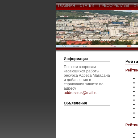
ГЛАВНАЯ
СТАТЬИ
ПРЕСС-РЕЛИЗЫ
Ф
Информация
Рейти
По всем вопросам
Рейтин
касающихся работы
ресурса Адреса Магадана
и добавления в
справочник пишите по
адресу
addressrus@mail.ru
.
Объявления
Рейтин