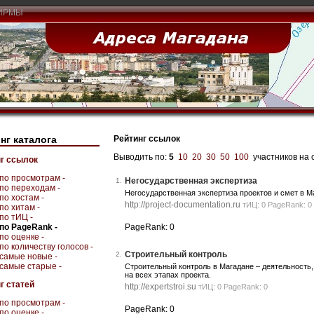
ИРМЫ
нг каталога
Рейтинг ссылок
Выводить по:
5
10
20
30
50
100
участников на 
г ссылок
по просмотрам -
Негосударственная экспертиза
1.
по переходам -
Негосударственная экспертиза проектов и смет в М
по хостам -
http://project-documentation.ru
тИЦ: 0 PageRank: 0
по хитам -
по тИЦ -
по PageRank -
PageRank: 0
по оценке -
по количеству голосов -
Строительный контроль
2.
самые новые -
самые старые -
Строительный контроль в Магадане – деятельность,
на всех этапах проекта.
г статей
http://expertstroi.su
тИЦ: 0 PageRank: 0
по просмотрам -
PageRank: 0
по оценке -