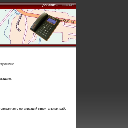
добавить
ФИРМУ
странице
агадане.
 связанная с организаций строительных работ