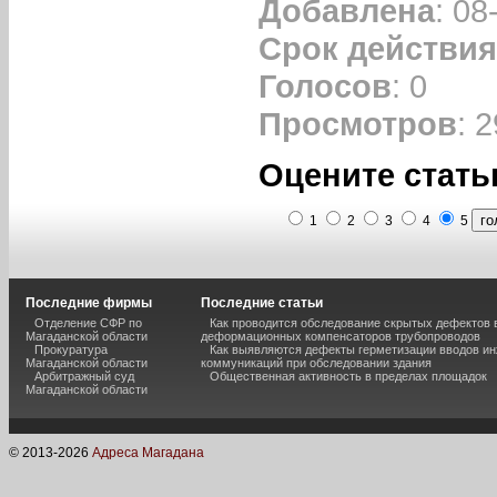
Добавлена
: 08
Срок действия
Голосов
: 0
Просмотров
: 
Оцените стать
1
2
3
4
5
Последние фирмы
Последние статьи
Отделение СФР по
Как проводится обследование скрытых дефектов 
Магаданской области
деформационных компенсаторов трубопроводов
Прокуратура
Как выявляются дефекты герметизации вводов и
Магаданской области
коммуникаций при обследовании здания
Арбитражный суд
Общественная активность в пределах площадок
Магаданской области
© 2013-
2026
Адреса Магадана