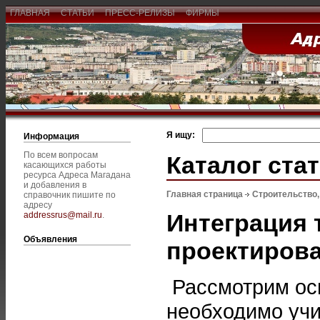
ГЛАВНАЯ
СТАТЬИ
ПРЕСС-РЕЛИЗЫ
ФИРМЫ
Я ищу:
Информация
По всем вопросам
Каталог ста
касающихся работы
ресурса Адреса Магадана
и добавления в
Главная страница
Строительство
справочник пишите по
адресу
Интеграция 
addressrus@mail.ru
.
Объявления
проектирова
Рассмотрим ос
необходимо учи