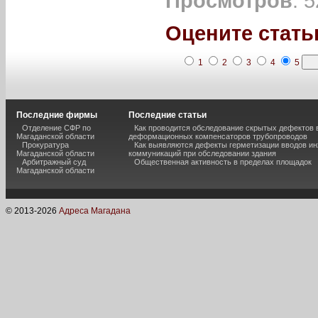
Просмотров
: 
Оцените стать
1
2
3
4
5
Последние фирмы
Последние статьи
Отделение СФР по
Как проводится обследование скрытых дефектов 
Магаданской области
деформационных компенсаторов трубопроводов
Прокуратура
Как выявляются дефекты герметизации вводов и
Магаданской области
коммуникаций при обследовании здания
Арбитражный суд
Общественная активность в пределах площадок
Магаданской области
© 2013-
2026
Адреса Магадана