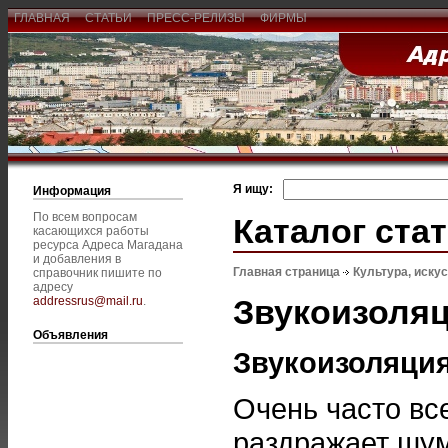
ГЛАВНАЯ
СТАТЬИ
ПРЕСС-РЕЛИЗЫ
ФИРМЫ
Я ищу:
Информация
По всем вопросам
Каталог ста
касающихся работы
ресурса Адреса Магадана
и добавления в
Главная страница
Культура, иску
справочник пишите по
адресу
Звукоизоляц
addressrus@mail.ru
.
Объявления
Звукоизоляция
Очень часто вс
раздражает шум