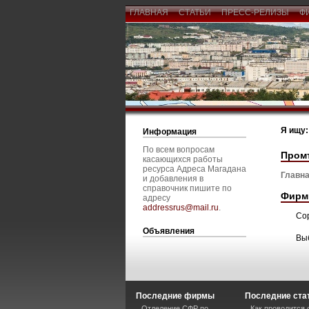
ГЛАВНАЯ
СТАТЬИ
ПРЕСС-РЕЛИЗЫ
Ф
Я ищу:
Информация
По всем вопросам
Пром
касающихся работы
ресурса Адреса Магадана
Главна
и добавления в
справочник пишите по
Фирм
адресу
addressrus@mail.ru
.
Со
Объявления
Вы
Последние фирмы
Последние ста
Отделение СФР по
Как проводится 