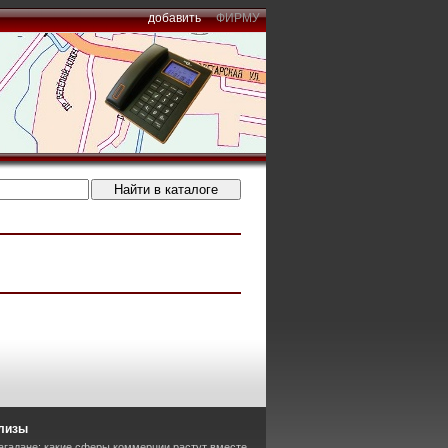
добавить
ФИРМУ
лизы
агадане: какие сферы коммерции растут вместе