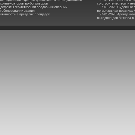
компенсаторов трубопроводов
со строительством и н
 дефекты герметизации вводов инженерных
27-01-2026 Судебные 
 обследовании здания
региональная практика 
ктивность в пределах площадок
27-01-2026 Аренда или
выгоднее для бизнеса в