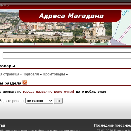
ИРМЫ
товары
я страница
Торговля
Промтовары
ы раздела
ртировать по:
городу
названию
цене
e-mail
дате добавления
берите регион:
тьи
Последние пресс-ре
обследование скрытых дефектов в местах установки
27-01-2026 Бизнес в М