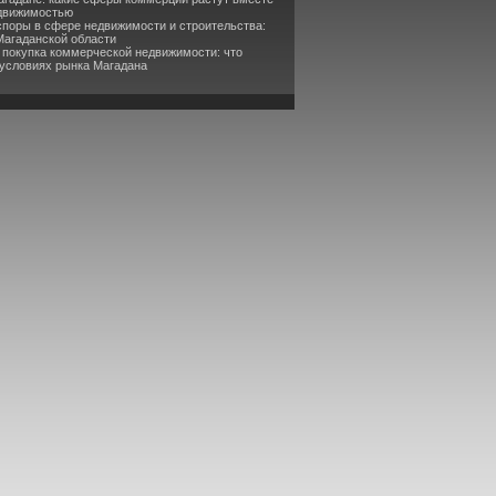
едвижимостью
споры в сфере недвижимости и строительства:
Магаданской области
 покупка коммерческой недвижимости: что
 условиях рынка Магадана