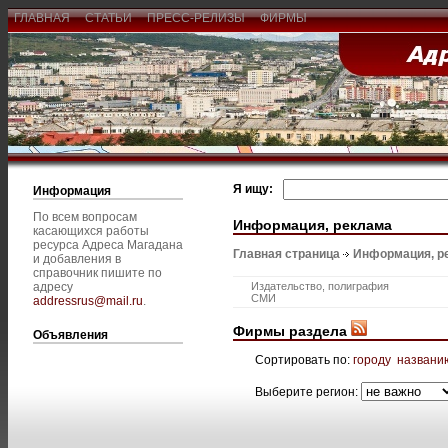
ГЛАВНАЯ
СТАТЬИ
ПРЕСС-РЕЛИЗЫ
ФИРМЫ
Я ищу:
Информация
По всем вопросам
Информация, реклама
касающихся работы
ресурса Адреса Магадана
Главная страница
Информация, р
и добавления в
справочник пишите по
адресу
Издательство, полиграфия
СМИ
addressrus@mail.ru
.
Фирмы раздела
Объявления
Сортировать по:
городу
названи
Выберите регион: